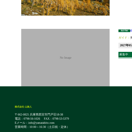
先行予約
2027年0
募集中
株式会社 山旅人
〒662-0825 兵庫県西宮市門戸荘18-38
電話：0798-56-1026 FAX：0798-53-5379
Eメール：info@yamatabito.com
営業時間：10:00～16:30（土日祝・定休）