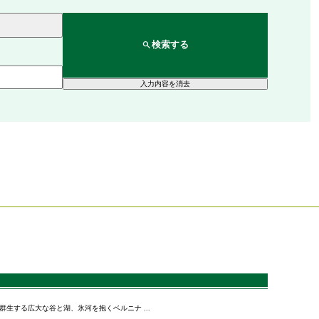
検索する
入力内容を消去
生する広大な谷と湖、氷河を抱くベルニナ ...