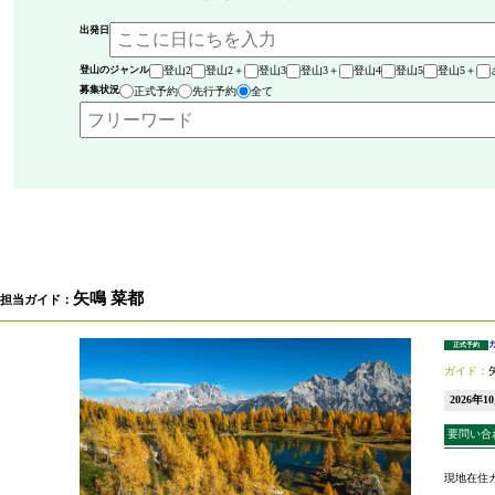
出発日
登山のジャンル
登山2
登山2＋
登山3
登山3＋
登山4
登山5
登山5＋
募集状況
正式予約
先行予約
全て
矢鳴 菜都
担当ガイド：
正式予約
2026年1
要問い合
現地在住