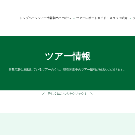
トップページ
ツアー情報
初めての方へ
ツアーレポート
ガイド・スタッフ紹介
75
山
お
い
ゆ
ガ
ス
歳
旅
試
っ
ら
イ
タ
以
人
し
ぺ
り
ド
ッ
上
の
ツ
ん
・
紹
フ
限
こ
ア
歩
さ
介
紹
定
だ
ー
い
ぽ
介
ツ
ツアー情報
わ
て
旅
ア
り
み
ー
よ
う
募集広告に掲載しているツアーのうち、現在募集中のツアー情報が検索いただけます。
会
／ 詳しくはこちらをクリック！ ＼