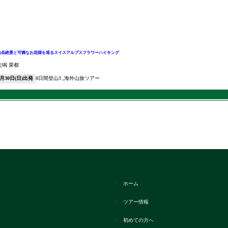
山岳絶景と可憐なお花畑を巡るスイスアルプスフラワーハイキング
矢鳴 菜都
5月30日(日)出発
8日間
登山3
海外山旅ツアー
ホーム
ツアー情報
初めての方へ