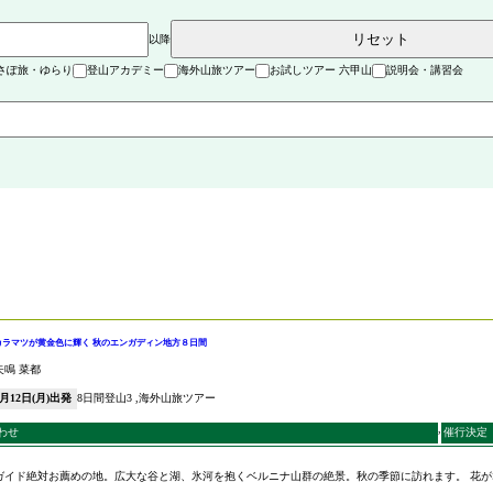
リセット
以降
さぽ旅・ゆらり
登山アカデミー
海外山旅ツアー
お試しツアー 六甲山
説明会・講習会
カラマツが黄金色に輝く 秋のエンガディン地方８日間
矢鳴 菜都
0月12日(月)出発
8日間
登山3
海外山旅ツアー
わせ
催行決定
ガイド絶対お薦めの地。広大な谷と湖、氷河を抱くベルニナ山群の絶景。秋の季節に訪れます。 花が群