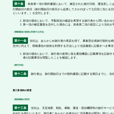
第十条
前条第一項の契約書面において、確定された旅行日程、運送若しくは
行開始日の前日（旅行開始日の前日から起算してさかのぼって七日目に当たる日
といいます。）を交付します。
前項の場合において、手配状況の確認を希望する旅行者から問い合わせ
第一項の確定書面を交付した場合には、前条第二項の規定により当社が
（情報通信の技術を利用する方法）
第十一条
当社は、あらかじめ旅行者の承諾を得て、募集型企画旅行契約を締
交付に代えて、情報通信の技術を利用する方法により当該書面に記載すべき事項
前項の場合において、旅行者の使用に係る通信機器に記載事項を記録す
者が記載事項を閲覧したことを確認します。
（旅行代金）
第十二条
旅行者は、旅行開始日までの契約書面に記載する期日までに、当社
第三章 契約の変更
（契約締結の拒否）
第十三条
当社は、天災地変、戦乱、暴動、運送・宿泊機関等の旅行サービス
めやむを得ないときは、旅行者にあらかじめ速やかに当該事由が関与し得ないも