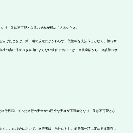
となり、又は不可能となるおそれが極めて大きいとき。
を告げたときは、第一項の規定にかかわらず、取消料を支払うことなく、旅行サ
当社の責に帰すべき事由によらない場合 においては、当該金額から、当該旅行サ
た旅行日程に従った旅行の安全かつ円滑な実施が不可能となり、又は不可能とな
ます。この場合において、旅行者は、当社に対し、前条第一項に定める取消料に