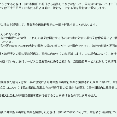
ようとするときは、旅行開始日の前日から起算してさかのぼって、国内旅行にあっては十三
いては三十三日目）に当たる日より前に、旅行を中止する旨を旅行者に通知します。
に理由を説明して、募集型企画旅行契約の一部を解除することがあります。
耐えられないとき。
よる当社の指示への違背、これらの者又は同行する他の旅行者に対する暴行又は脅迫等により
明したとき。
、官公署の命令その他の当社の関与し得ない事由が生じた場合であって、旅行の継続が不可
社と旅行者との間の契約関係は、将来に向かってのみ消滅します。この場合において、旅行
を受けていない旅行サービスに係る部分に係る金額から、当該旅行サービスに対して取消料
額された場合又は前三条の規定により募集型企画旅行契約が解除された場合において、旅
払戻しにあっては契約書面に記載した旅行終了日の翌日から起算して三十日以内に旅行者
行者又は当社が損害賠償請求権を行使することを妨げるものではありません。
後に募集型企画旅行契約を解除したときは、旅行者の求めに応じて、旅行者が当該旅行の