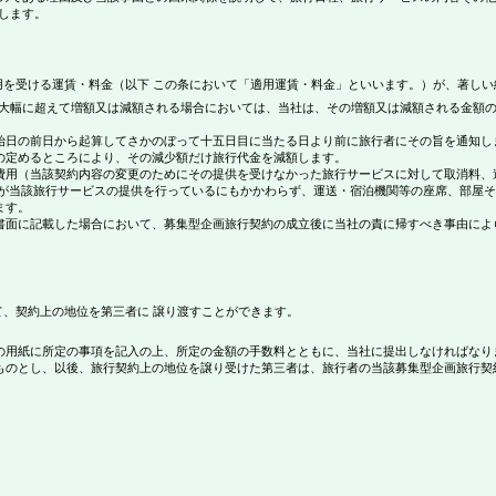
します。
を受ける運賃・料金（以下 この条において「適用運賃・料金」といいます。）が、著しい
大幅に超えて増額又は減額される場合においては、当社は、その増額又は減額される金額
始日の前日から起算してさかのぼって十五日目に当たる日より前に旅行者にその旨を通知し
の定めるところにより、その減少額だけ旅行代金を減額します。
費用（当該契約内容の変更のためにその提供を受けなかった旅行サービスに対して取消料、
等が当該旅行サービスの提供を行っているにもかかわらず、運送・宿泊機関等の座席、部屋
ます。
書面に記載した場合において、募集型企画旅行契約の成立後に当社の責に帰すべき事由によ
、契約上の地位を第三者に 譲り渡すことができます。
の用紙に所定の事項を記入の上、所定の金額の手数料とともに、当社に提出しなければなり
ものとし、以後、旅行契約上の地位を譲り受けた第三者は、旅行者の当該募集型企画旅行契