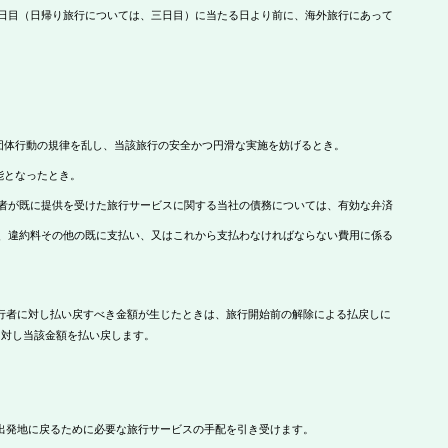
日目（日帰り旅行については、三日目）に当たる日より前に、海外旅行にあって
団体行動の規律を乱し、当該旅行の安全かつ円滑な実施を妨げるとき。
能となったとき。
者が既に提供を受けた旅行サービスに関する当社の債務については、有効な弁済
、違約料その他の既に支払い、又はこれから支払わなければならない費用に係る
行者に対し払い戻すべき金額が生じたときは、旅行開始前の解除による払戻しに
に対し当該金額を払い戻します。
出発地に戻るために必要な旅行サービスの手配を引き受けます。