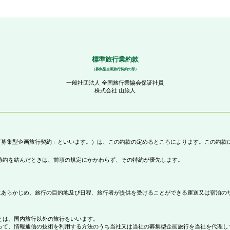
標準旅行業約款
（募集型企画旅行契約の部）
一般社団法人 全国旅行業協会保証社員
株式会社 山旅人
募集型企画旅行契約」といいます。）は、この約款の定めるところによります。この約款
特約を結んだときは、前項の規定にかかわらず、その特約が優先します。
あらかじめ、旅行の目的地及び日程、旅行者が提供を受けることができる運送又は宿泊の
とは、国内旅行以外の旅行をいいます。
って、情報通信の技術を利用する方法のうち当社又は当社の募集型企画旅行を当社を代理し