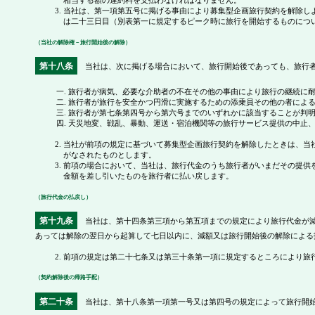
相当する額の違約料を支払わなければなりません。
当社は、第一項第五号に掲げる事由により募集型企画旅行契約を解除し
は二十三日目（別表第一に規定するピーク時に旅行を開始するものにつ
（当社の解除権－旅行開始後の解除）
第十八条
当社は、次に掲げる場合において、旅行開始後であっても、旅行者
一. 旅行者が病気、必要な介助者の不在その他の事由により旅行の継続に
二. 旅行者が旅行を安全かつ円滑に実施するための添乗員その他の者に
三. 旅行者が第七条第四号から第六号までのいずれかに該当することが判
四. 天災地変、戦乱、暴動、運送・宿泊機関等の旅行サービス提供の中止
当社が前項の規定に基づいて募集型企画旅行契約を解除したときは、当
がなされたものとします。
前項の場合において、当社は、旅行代金のうち旅行者がいまだその提供
金額を差し引いたものを旅行者に払い戻します。
（旅行代金の払戻し）
第十九条
当社は、第十四条第三項から第五項までの規定により旅行代金が減
あっては解除の翌日から起算して七日以内に、減額又は旅行開始後の解除による
前項の規定は第二十七条又は第三十条第一項に規定するところにより旅
（契約解除後の帰路手配）
第二十条
当社は、第十八条第一項第一号又は第四号の規定によって旅行開始