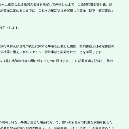
表示上重要な運送機関の名称を限定して列挙した上で、当該契約書面交付後、旅
契約書面に定める日までに、これらの確定状況を記載した書面（以下「確定書面」
特定されます。
旅行条件及び当社の責任に関する事項を記載した書面、契約書面又は確定書面の
通信機器に備えられたファイルに記載事項が記録されたことを確認します。
ル（専ら当該旅行者の用に供するものに限ります。）に記載事項を記録し、旅行
の関与し得ない事由が生じた場合において、旅行の安全かつ円滑な実施を図るた
他の募集型企画旅行契約の内容（以下「契約内容」といいます。）を変更すること