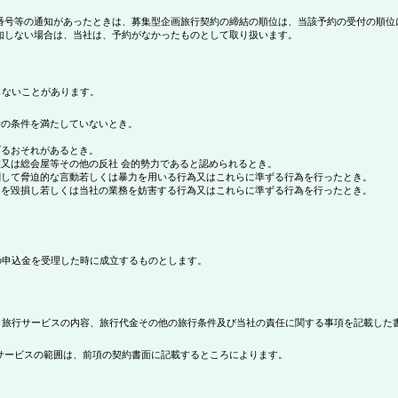
番号等の通知があったときは、募集型企画旅行契約の締結の順位は、当該予約の受付の順位
知しない場合は、当社は、予約がなかったものとして取り扱います。
ないことがあります。
者の条件を満たしていないとき。
げるおそれがあるとき。
業又は総会屋等その他の反社 会的勢力であると認められるとき。
関して脅迫的な言動若しくは暴力を用いる行為又はこれらに準ずる行為を行ったとき。
用を毀損し若しくは当社の業務を妨害する行為又はこれらに準ずる行為を行ったとき。
申込金を受理した時に成立するものとします。
旅行サービスの内容、旅行代金その他の旅行条件及び当社の責任に関する事項を記載した
サービスの範囲は、前項の契約書面に記載するところによります。