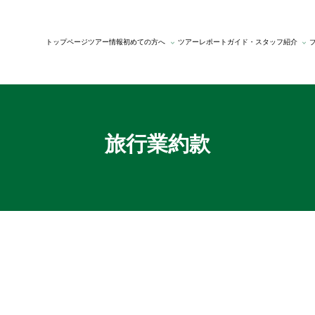
トップページ
ツアー情報
初めての方へ
ツアーレポート
ガイド・スタッフ紹介
75
山
お
い
ゆ
ガ
ス
歳
旅
試
っ
ら
イ
タ
以
人
し
ぺ
り
ド
ッ
上
の
ツ
ん
・
紹
フ
限
こ
ア
歩
さ
介
紹
定
だ
ー
い
ぽ
介
ツ
わ
て
旅
ア
り
み
旅行業約款
ー
よ
う
会