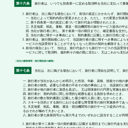
第十六条
旅行者は、いつでも別表第一に定める取消料を当社に支払って募集
旅行者は、次に掲げる場合において、前項の規定にかかわらず、旅行開
一. 当社によって契約内容が変更されたとき。ただし、その変更が別表
二. 第十四条第一項の規定に基づいて旅行代金が増額されたとき。
三. 天災地変、戦乱、暴動、運送・宿泊機関等の旅行サービス提供の
四. 当社が旅行者に対し、第十条第一項の期日までに、確定書面を交付
五. 当社の責に帰すべき事由により、契約書面に記載した旅行日程に従
旅行者は、旅行開始後において、当該旅行者の責に帰すべき事由によら
ービスの当該受領することができなくなった部分の契約を解除すること
前項の場合において、当社は、旅行代金のうち旅行サービスの当該受領
ービスに対して取消料、違約料その他の既に支払い、又はこれから支払
（当社の解除権等－旅行開始前の解除）
第十七条
当社は、次に掲げる場合において、旅行者に理由を説明して、旅行
一. 旅行者が当社があらかじめ明示した性別、年齢、資格、技能その他の
二. 旅行者が病気、必要な介助者の不在その他の事由により、当該旅行に
三. 旅行者が他の旅行者に迷惑を及ぼし、又は団体旅行の円滑な実施を妨
四. 旅行者が、契約内容に関し合理的な範囲を超える負担を求めたとき。
五. 旅行者の数が契約書面に記載した最少催行人員に達しなかったとき。
六. スキーを目的とする旅行における必要な降雪量等の旅行実施条件であ
七. 天災地変、戦乱、暴動、運送・宿泊機関等の旅行サービス提供の中
るおそれが極めて大きいとき。
八. 旅行者が第七条第四号から第六号までのいずれかに該当することが判
旅行者が第十二条第一項の契約書面に記載する期日までに旅行代金を支