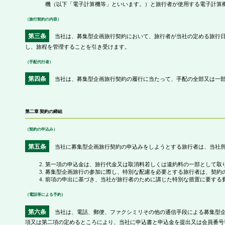
機（以下「電子計算機等」といいます。）と旅行者が使用する電子計算
（旅行契約の内容）
第三条
当社は、募集型企画旅行契約において、旅行者が当社の定める旅行日
し、旅程を管理することを引き受けます。
（手配代行者）
第四条
当社は、募集型企画旅行契約の履行に当たって、手配の全部又は一部
第二章 契約の締結
（契約の申込み）
第五条
当社に募集型企画旅行契約の申込みをしようとする旅行者は、当社所
第一項の申込金は、旅行代金又は取消料若しくは違約料の一部として取
募集型企画旅行の参加に際し、特別な配慮を必要とする旅行者は、契約
前項の申出に基づき、当社が旅行者のために講じた特別な措置に要する
（電話等による予約）
第六条
当社は、電話、郵便、ファクシミリその他の通信手段による募集型企
項又は第二項の定めるところにより、当社に申込書と申込金を提出又は会員番号