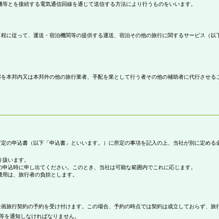
機等とを接続する電気通信回線を通じて送信する方法により行うものをいいます。
程に従って、運送・宿泊機関等の提供する運送、宿泊その他の旅行に関するサービス（以
を本邦内又は本邦外の他の旅行業者、手配を業として行う者その他の補助者に代行させる
定の申込書（以下「申込書」といいます。）に所定の事項を記入の上、当社が別に定める
り扱います。
の申込時に申し出てください。このとき、当社は可能な範囲内でこれに応じます。
費用は、旅行者の負担とします。
画旅行契約の予約を受け付けます。この場合、予約の時点では契約は成立しておらず、旅
等を通知しなければなりません。