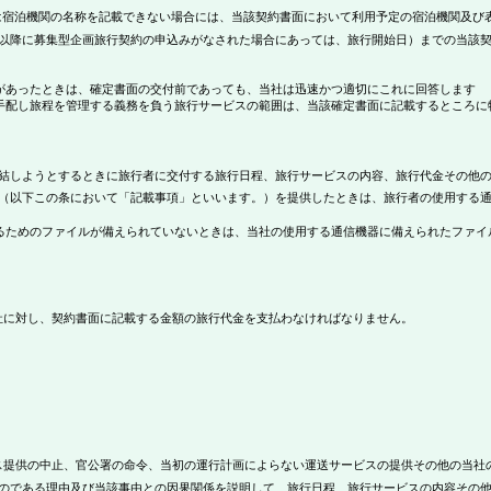
宿泊機関の名称を記載できない場合には、当該契約書面において利用予定の宿泊機関及び
以降に募集型企画旅行契約の申込みがなされた場合にあっては、旅行開始日）までの当該
があったときは、確定書面の交付前であっても、当社は迅速かつ適切にこれに回答します
手配し旅程を管理する義務を負う旅行サービスの範囲は、当該確定書面に記載するところに
結しようとするときに旅行者に交付する旅行日程、旅行サービスの内容、旅行代金その他の
（以下この条において「記載事項」といいます。）を提供したときは、旅行者の使用する
るためのファイルが備えられていないときは、当社の使用する通信機器に備えられたファイ
に対し、契約書面に記載する金額の旅行代金を支払わなければなりません。
提供の中止、官公署の命令、当初の運行計画によらない運送サービスの提供その他の当社
のである理由及び当該事由との因果関係を説明して、旅行日程、旅行サービスの内容その