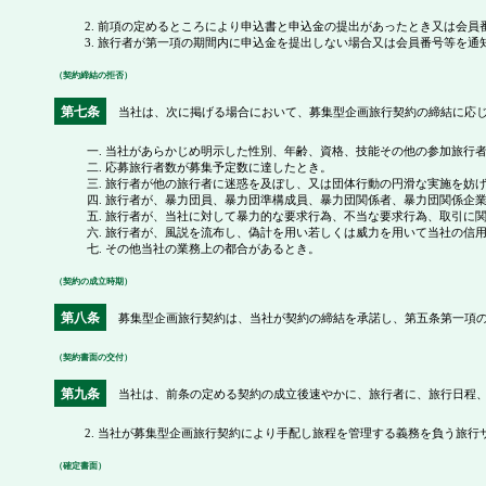
前項の定めるところにより申込書と申込金の提出があったとき又は会員
旅行者が第一項の期間内に申込金を提出しない場合又は会員番号等を通
（契約締結の拒否）
第七条
当社は、次に掲げる場合において、募集型企画旅行契約の締結に応じ
一. 当社があらかじめ明示した性別、年齢、資格、技能その他の参加旅行
二. 応募旅行者数が募集予定数に達したとき。
三. 旅行者が他の旅行者に迷惑を及ぼし、又は団体行動の円滑な実施を妨
四. 旅行者が、暴力団員、暴力団準構成員、暴力団関係者、暴力団関係企
五. 旅行者が、当社に対して暴力的な要求行為、不当な要求行為、取引に
六. 旅行者が、風説を流布し、偽計を用い若しくは威力を用いて当社の信
七. その他当社の業務上の都合があるとき。
（契約の成立時期）
第八条
募集型企画旅行契約は、当社が契約の締結を承諾し、第五条第一項の
（契約書面の交付）
第九条
当社は、前条の定める契約の成立後速やかに、旅行者に、旅行日程、
当社が募集型企画旅行契約により手配し旅程を管理する義務を負う旅行
（確定書面）