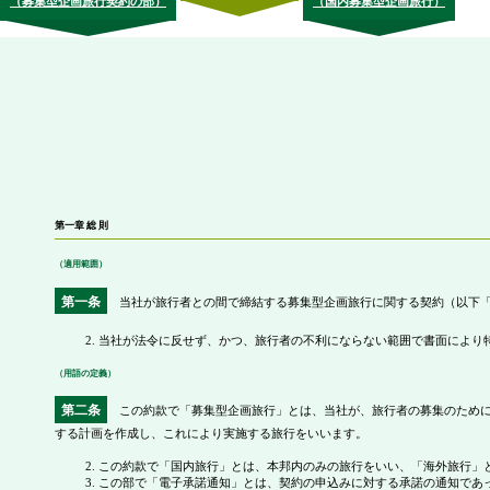
（募集型企画旅行契約の部）
（国内募集型企画旅行）
第一章 総 則
（適用範囲）
第一条
当社が旅行者との間で締結する募集型企画旅行に関する契約（以下「
当社が法令に反せず、かつ、旅行者の不利にならない範囲で書面により
（用語の定義）
第二条
この約款で「募集型企画旅行」とは、当社が、旅行者の募集のために
する計画を作成し、これにより実施する旅行をいいます。
この約款で「国内旅行」とは、本邦内のみの旅行をいい、「海外旅行」
この部で「電子承諾通知」とは、契約の申込みに対する承諾の通知であ