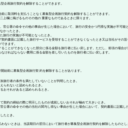
型企画旅行契約を解除することができます。
始前に取消料を支払うことなく募集型企画旅行契約を解除することができます。
第二上欄に掲げるものその他の 重要なものであるときに限ります。
中止、官公署の命令その他の事由が生じた場合において、旅行の安全かつ円滑な実施が不可能
しなかったとき。
った旅行の実施が不可能となったとき。
ず契約書面に記載した旅行サービスを受領することができなくなったとき又は当社がその旨
ができます。
することができなくなった部分に係る金額を旅行者に払い戻します。ただし、前項の場合が
わなければならない費用に係る金額を差し引いたものを旅行者に払い戻します。
開始前に募集型企画旅行契 約を解除することがあります。
参加旅行者の条件を満たしていないことが判明したとき。
耐えられないと認められるとき。
げるおそれがあると認められるとき。
って契約の締結の際に明示したものが成就しないおそれが極めて大きいとき。
止、官公署の命令その他の当社の関与し得ない事由が生じた場合において、契約書面に記載し
明したとき。
払わないときは、当該期日の翌日において旅行者が募集型企画旅行契約を解除したものとし