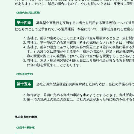
があります。ただし、緊急の場合において、やむを得ないときは、変更後に説明
（旅行代金の額の変更）
第十四条
募集型企画旅行を実施するに当たり利用する運送機関について適用
効なものとして公示されている適用運賃・料金に比べて、通常想定される程度を
当社は、前項の定めるところにより旅行代金を増額するときは、旅行開
当社は、第一項の定める適用運賃・料金の減額がなされるときは、同項
当社は、前条の規定に基づく契約内容の変更により旅行の実施に要する
す。）の減少又は増加が生じる場合（費用の増加が、運送・宿泊機 関
容の変更の際にその範囲内において旅行代金の額を変更することがあり
当社は、運送・宿泊機関等の利用人員により旅行代金が異なる旨を契約
代金の額を変更することがあります。
（旅行者の交替）
第十五条
当社と募集型企画旅行契約を締結した旅行者は、当社の承諾を得て
旅行者は、前項に定める当社の承諾を求めようとするときは、当社所定
第一項の契約上の地位の譲渡は、当社の承諾があった時に効力を生ずる
第四章 契約の解除
（旅行者の解除権）