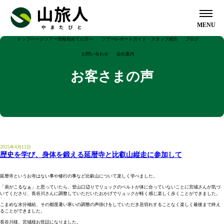
トップページ
ツアー情報
トップページ
ツアー情報
初めての方へ
ツアーレポート
ガイド・スタッフ紹介
ブログ
75
山
お
い
ゆら
初めての方へ
7
歳
山
お
い
ゆ
ガ
ス
先
お
ス
お問い合わせ
会社案内
旅
試
っ
り・
5
以
旅
試
っ
ら
イ
タ
行
客
タ
人
し
ぺ
さぽ
ツアーレポート
歳
上
人
し
ぺ
り
ド
ッ
販
様
ッ
の
ツ
ん
旅
ツ
初
２
ツ
ス
ガ
旅
サ
以
お客さまの声
限
の
ツ
ん
・
紹
フ
売
の
フ
こ
ア
歩
ア
め
回
ア
タ
イ
行
イ
ガ
ス
ガイド・スタッフ紹介
上
定
こ
ア
歩
さ
介
紹
情
声
の
だ
ー
い
ー
て
目
ー
ッ
ド
業
ト
イ
タ
限
ツ
だ
ー
い
ぽ
介
報
声
わ
て
予
の
～
に
フ
募
約
・
ド
ッ
先行
お
ス
定
ブログ
ア
わ
て
旅
（
り
み
約
方
お
ご
募
集
款
プ
紹
フ
販売
客
タ
ツ
ー
り
み
企
よ
の
問
参
集
ラ
介
紹
情報
様
ッ
ア
ツ
初
２
ツ
ス
ガ
お問い合わせ
よ
画
う
お
い
加
イ
介
（企
の
フ
ー
ア
め
回
ア
タ
イ
う
中
会
問
合
い
バ
画
声
の
ー
て
目
ー
ッ
ド
旅
サイ
会社案内
会
）
い
わ
た
シ
中）
声
予
の
～
に
フ
募
行
ト・
合
せ
だ
ー
約
方
お
ご
募
集
業
プラ
わ
い
ポ
の
問
参
集
約
イバ
せ
た
リ
お
い
加
款
シー
皆
シ
2025年4月11日
問
合
い
ポリ
さ
ー
歴史を学び、身体を鍛える延暦寺と比叡山縦走に参加して
い
わ
た
シー
ま
合
せ
だ
へ
わ
い
せ
た
延暦寺というお寺はない事や修行の事など比叡山について楽しく学べました。
皆
「肩がこるなぁ」と思っていたら、登山口辺りでリュックのベルトが体に合っていないことに宮城さんが気づ
さ
いてくださり、長谷川さんに調整していただいたおかげでリュックが軽く感じ楽しく歩くことができました。
ま
へ
こまめな水分補給、その都度暑い寒いの調整の声掛けをしていただき息切れすることなく楽しく最後まで終え
ることができました。
長谷川様、宮城様お世話になりました。