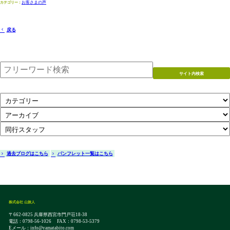
お客さまの声
戻る
サイト内検索
過去ブログはこちら
パンフレット一覧はこちら
株式会社 山旅人
〒662-0825 兵庫県西宮市門戸荘18-38
電話：0798-56-1026 FAX：0798-53-5379
Eメール：info@yamatabito.com